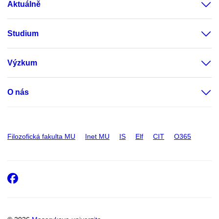
Aktuálně
Studium
Výzkum
O nás
Filozofická fakulta MU
Inet MU
IS
Elf
CIT
O365
Facebook