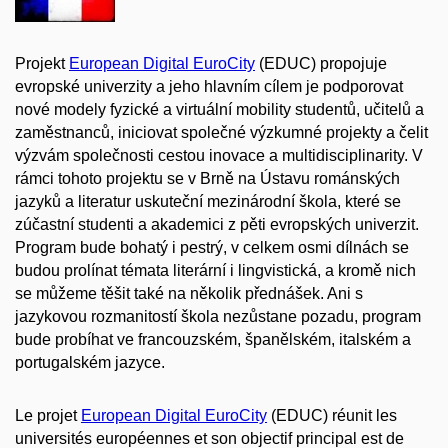
Projekt
European Digital EuroCity
(EDUC) propojuje
evropské univerzity a jeho hlavním cílem je podporovat
nové modely fyzické a virtuální mobility studentů, učitelů a
zaměstnanců, iniciovat společné výzkumné projekty a čelit
výzvám společnosti cestou inovace a multidisciplinarity. V
rámci tohoto projektu se v Brně na Ústavu románských
jazyků a literatur uskuteční mezinárodní škola, které se
zúčastní studenti a akademici z pěti evropských univerzit.
P
rogram bude bohatý i pestrý, v celkem osmi dílnách se
budou prolínat témata literární i lingvistická, a kromě nich
se můžeme těšit také na několik přednášek. Ani s
jazykovou rozmanitostí škola nezůstane pozadu, program
bude probíhat ve francouzském, španělském, italském a
portugalském jazyce.
Le projet
European Digital EuroCity
(EDUC) réunit les
universités européennes et son objectif principal est de