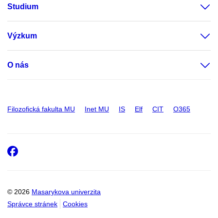
Studium
Výzkum
O nás
Filozofická fakulta MU
Inet MU
IS
Elf
CIT
O365
Facebook
© 2026
Masarykova univerzita
Správce stránek
Cookies