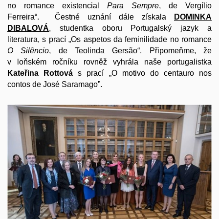
no romance existencial
Para Sempre
, de Vergílio
Ferreira“. Čestné uznání dále získala
DOMINKA
DIBALOVÁ
, studentka oboru Portugalský jazyk a
literatura, s prací „Os aspetos da feminilidade no romance
O Silêncio
, de Teolinda Gersão“. Připomeňme, že
v loňském ročníku rovněž vyhrála naše portugalistka
Kateřina Rottová
s prací „O motivo do centauro nos
contos de José Saramago”.