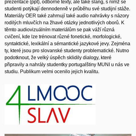
prezentace (ppt), odborné texty, ale také slang, s nímž se
studenti potýkají dennodenně v průběhu své studijní stáže.
Materiály OER také zahrnují také audio nahrávky s názory
rodilých mluvčích na žhavé otázky jednotlivých oborů. K
těmto audiovizuálním materiálům se pak váží různá
cvičení, kde lze trénovat různé fonetické, morfologické,
syntaktické, lexikální a sémantické jazykové jevy. Zejména
ty, které jsou pro slovanské studenty problematické. Nutno
podotknout, že velký úspěch sklidily dialogy, které
připravily a nahrály studentky portugalštiny MUNI u nás ve
studiu. Publikum velmi ocenilo jejich kvalitu.