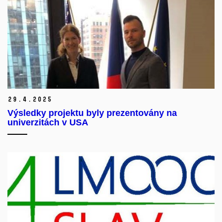
29.
4.
2025
Výsledky projektu byly prezentovány na
univerzitách v USA